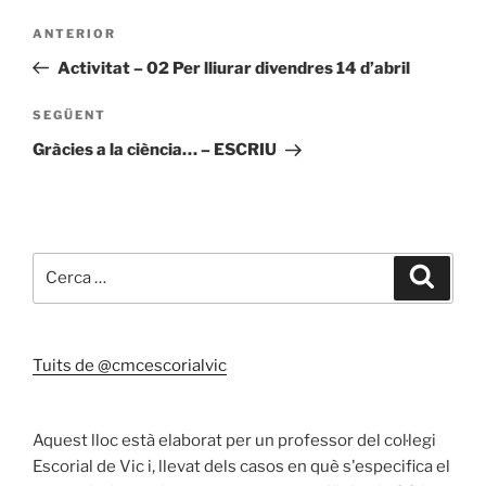
Navegació
ANTERIOR
Entrada
d'entrades
anterior
Activitat – 02 Per lliurar divendres 14 d’abril
SEGÜENT
Entrada
següent
Gràcies a la ciència… – ESCRIU
Cerca:
Cerca
Tuits de @cmcescorialvic
Aquest lloc està elaborat per un professor del col·legi
Escorial de Vic i, llevat dels casos en què s'especifica el