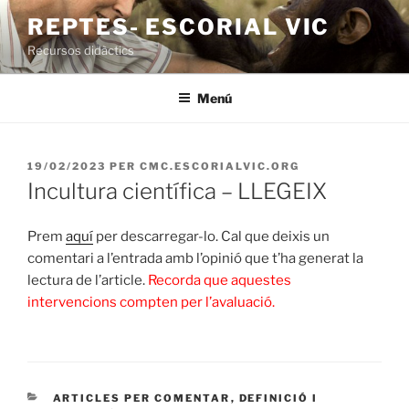
Vés
REPTES- ESCORIAL VIC
al
Recursos didàctics
contingut
Menú
PUBLICAT
19/02/2023
PER
CMC.ESCORIALVIC.ORG
A
Incultura científica – LLEGEIX
Prem
aquí
per descarregar-lo. Cal que deixis un
comentari a l’entrada amb l’opinió que t’ha generat la
lectura de l’article.
Recorda que aquestes
intervencions compten per l’avaluació.
CATEGORIES
ARTICLES PER COMENTAR
,
DEFINICIÓ I