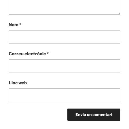
Nom
*
Correu electrònic
*
Lloc web