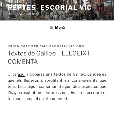
Vés
REPTES- ESCORIAL VIC
al
Recursos didàctics
contingut
Menú
PUBLICAT
08/06/2022
PER
CMC.ESCORIALVIC.ORG
A
Textos de Galileo – LLEGEIX I
COMENTA
Clica
aquí
i trobaràs uns textos de Galileo. La idea és
que els llegeixis i, aprofitant els coneixements que
tens, facis algun comentari d’algun dels aspectes que
t’hagin resultat més interessants. Recorda escriure el
teu nom complet en el comentari.