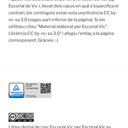
Escorial de Vic i, llevat dels casos en què s'especifica el
contrari, els continguts estan sota una llicència CC by-
nc-sa 3.0 (vegeu part inferior de la pàgina). Si els
utilitzeu citeu "Material elaborat per Escorial Vic".
Llicència CC by-nc-sa 3.0" i afegiu l'enllaç a la pàgina
corresponent. Gràcies :-)
Llibre digital de cmc Escorial Vic
per
Escorial Vic
es