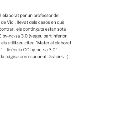
à elaborat per un professor del
l de Vic i, llevat dels casos en què
contrari, els continguts estan sota
C by-nc-sa 3.0 (vegeu part inferior
i els utilitzeu citeu "Material elaborat
c". Llicència CC by-nc-sa 3.0" i
a la pàgina corresponent. Gràcies :-)