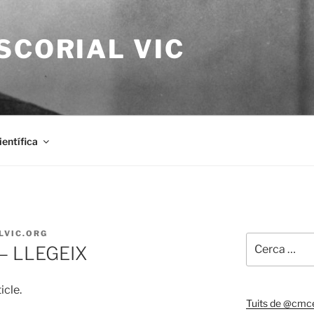
SCORIAL VIC
entífica
LVIC.ORG
Cerca:
? – LLEGEIX
icle.
Tuits de @cmce