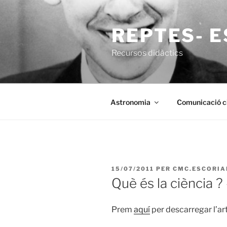
Vés
al
REPTES- E
contingut
Recursos didàctics
Astronomia
Comunicació ci
PUBLICAT
15/07/2011
PER
CMC.ESCORIA
A
Què és la ciència 
Prem
aquí
per descarregar l’art