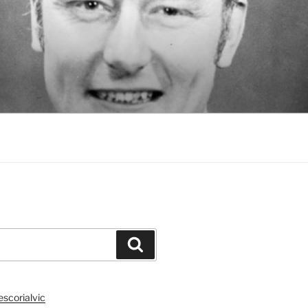
Cerca
scorialvic