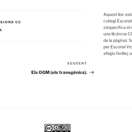
Aquest lloc est
col·legi Escoria
SIONS CC
s'especifica el 
A
una llicència C
de la pàgina). S
per Escorial Vi
afegiu l'enllaç 
SEGÜENT
Entrada
següent
Els OGM (els transgènics).