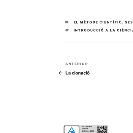
CATEGORIES
EL MÈTODE CIENTÍFIC
,
SES
ETIQUETES
INTRODUCCIÓ A LA CIÈNCI
Navegació
ANTERIOR
Entrada
d'entrades
anterior
La clonació