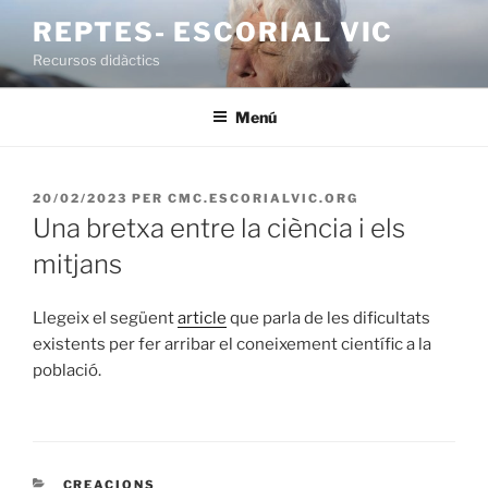
Vés
REPTES- ESCORIAL VIC
al
Recursos didàctics
contingut
Menú
PUBLICAT
20/02/2023
PER
CMC.ESCORIALVIC.ORG
A
Una bretxa entre la ciència i els
mitjans
Llegeix el següent
article
que parla de les dificultats
existents per fer arribar el coneixement científic a la
població.
CATEGORIES
CREACIONS