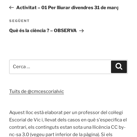
d'entrades
anterior
Activitat – 01 Per lliurar divendres 31 de març
SEGÜENT
Entrada
següent
Què és la ciència ? – OBSERVA
Cerca:
Cerca
Tuits de @cmcescorialvic
Aquest lloc està elaborat per un professor del col·legi
Escorial de Vic i, llevat dels casos en què s'especifica el
contrari, els continguts estan sota una llicència CC by-
nc-sa 3.0 (vegeu part inferior de la pàgina). Si els