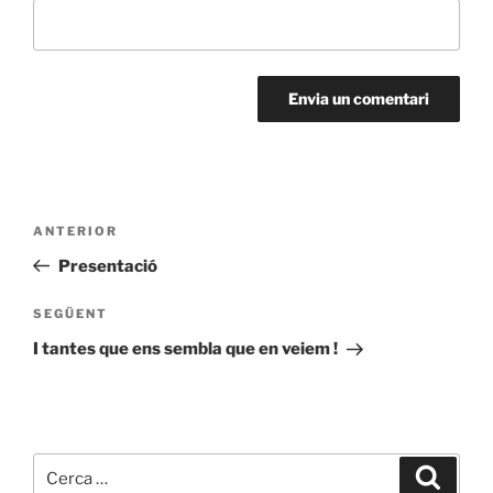
Navegació
ANTERIOR
Entrada
d'entrades
anterior
Presentació
SEGÜENT
Entrada
següent
I tantes que ens sembla que en veiem !
Cerca:
Cerca