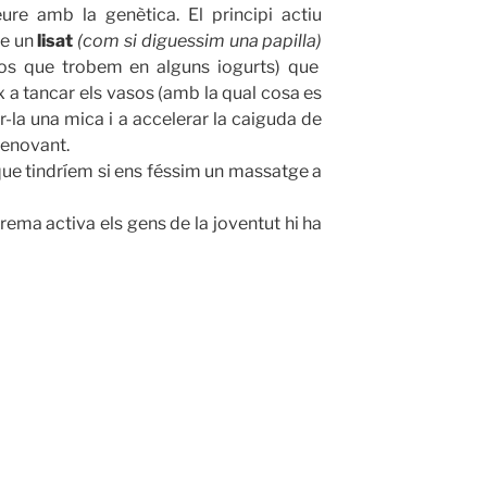
re amb la genètica. El principi actiu
ue un
lisat
(com si diguessim una papilla)
os que trobem en alguns iogurts) que
ix a tancar els vasos (amb la qual cosa es
r-la una mica i a accelerar la caiguda de
renovant.
 que tindríem si ens féssim un massatge a
rema activa els gens de la joventut hi ha