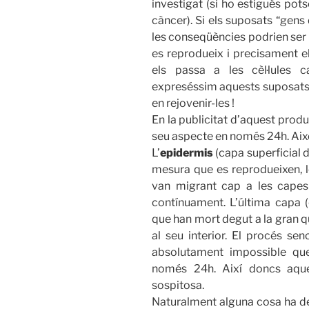
investigat (si ho estigués pot
càncer). Si els suposats “gens d
les conseqüències podrien ser 
es reprodueix i precisament el
els passa a les cèl·lules 
expreséssim aquests suposats g
en rejovenir-les !
En la publicitat d’aquest produ
seu aspecte en només 24h. Això
L’
epidermis
(capa superficial d
mesura que es reprodueixen, l
van migrant cap a les capes 
contínuament. L’última capa (e
que han mort degut a la gran q
al seu interior. El procés s
absolutament impossible qu
només 24h. Així doncs aque
sospitosa.
Naturalment alguna cosa ha de f