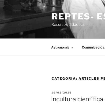
Vés
al
REPTES- E
contingut
Recursos didàctics
Astronomia
Comunicació ci
CATEGORIA: ARTICLES 
PUBLICAT
19/02/2023
A
Incultura científic