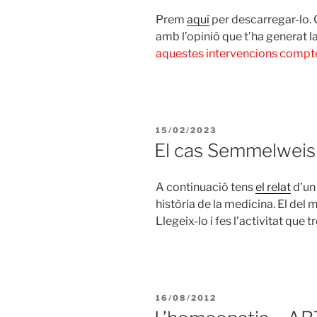
Prem
aquí
per descarregar-lo. 
amb l’opinió que t’ha generat la 
aquestes intervencions compten
PUBLICAT
15/02/2023
A
El cas Semmelweis
A continuació tens
el relat
d’un 
història de la medicina. El de
Llegeix-lo i fes l’activitat que 
PUBLICAT
16/08/2012
A