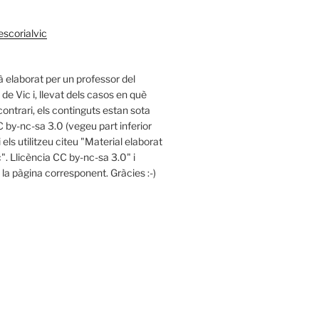
scorialvic
à elaborat per un professor del
l de Vic i, llevat dels casos en què
contrari, els continguts estan sota
C by-nc-sa 3.0 (vegeu part inferior
i els utilitzeu citeu "Material elaborat
c". Llicència CC by-nc-sa 3.0" i
a la pàgina corresponent. Gràcies :-)