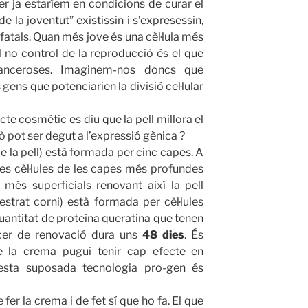
ser ja estaríem en condicions de curar el
e la joventut” existissin i s’expresessin,
fatals. Quan més jove és una cèl·lula més
 no control de la reproducció és el que
canceroses. Imaginem-nos doncs que
ens que potenciarien la divisió cel·lular
cte cosmètic es diu que la pell millora el
 pot ser degut a l’expressió gènica ?
e la pell) està formada per cinc capes. A
es cèl·lules de les capes més profundes
més superficials renovant així la pell
strat corni) està formada per cèl·lules
uantitat de proteina queratina que tenen
encer de renovació dura uns
48 dies
. És
e la crema pugui tenir cap efecte en
sta suposada tecnologia pro-gen és
er la crema i de fet sí que ho fa. El que