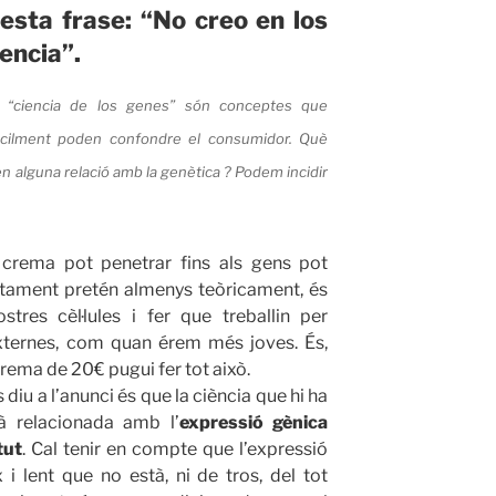
sta frase: “No creo en los
iencia”.
 i “ciencia de los genes” són conceptes que
àcilment poden confondre el consumidor. Què
n alguna relació amb la genètica ? Podem incidir
crema pot penetrar fins als gens pot
ctament pretén almenys teòricament, és
tres cèl·lules i fer que treballin per
externes, com quan érem més joves. És,
ema de 20€ pugui fer tot això.
diu a l’anunci és que la ciència que hi ha
à relacionada amb l’
expressió gènica
tut
. Cal tenir en compte que l’expressió
 lent que no està, ni de tros, del tot