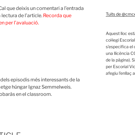
Cal que deixis un comentari a l’entrada
Tuits de @cmce
lectura de l’article.
Recorda que
 per l’avaluació.
Aquest lloc est
col·legi Escoria
s'especifica el 
una llicència C
de la pàgina). S
per Escorial Vi
afegiu l'enllaç 
dels episodis més interessants de la
l metge húngar Ignaz Semmelweis.
trobaràs en el classroom.