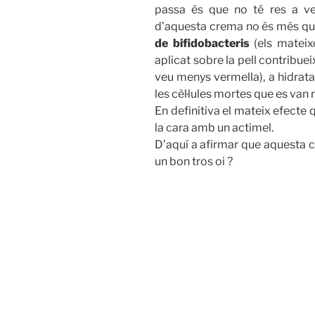
passa és que no té res a veu
d’aquesta crema no és més q
de bifidobacteris
(els mateix
aplicat sobre la pell contribue
veu menys vermella), a hidrata
les cèl·lules mortes que es van 
En definitiva el mateix efecte
la cara amb un actimel.
D’aquí a afirmar que aquesta c
un bon tros oi ?