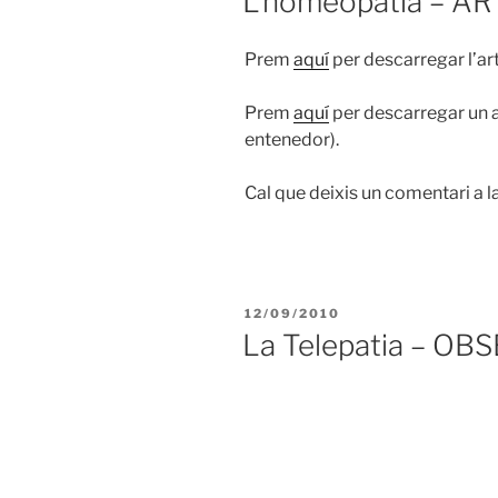
L’homeopatia – A
Prem
aquí
per descarregar l’art
Prem
aquí
per descarregar un a
entenedor).
Cal que deixis un comentari a l
PUBLICAT
12/09/2010
A
La Telepatia – OB