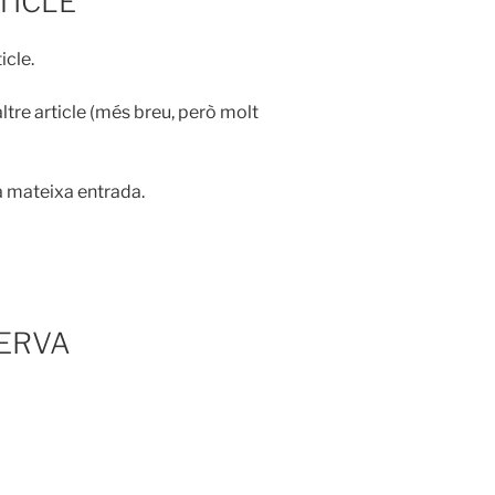
RTICLE
icle.
ltre article (més breu, però molt
a mateixa entrada.
SERVA