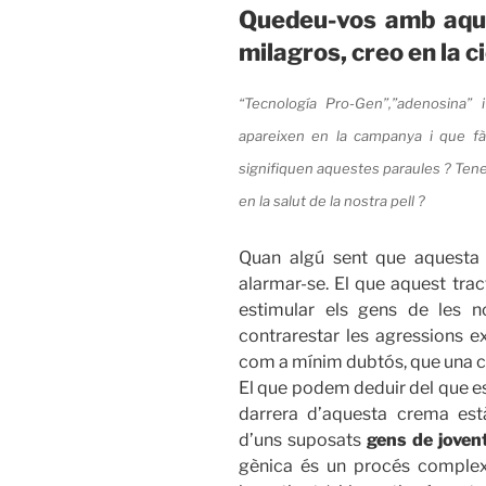
Quedeu-vos amb aque
milagros, creo en la c
“Tecnología Pro-Gen”,”adenosina”
apareixen en la campanya i que f
signifiquen aquestes paraules ? Tene
en la salut de la nostra pell ?
Quan algú sent que aquesta 
alarmar-se. El que aquest tra
estimular els gens de les nos
contrarestar les agressions 
com a mínim dubtós, que una cr
El que podem deduir del que es 
darrera d’aquesta crema est
d’uns suposats
gens de joven
gènica és un procés complex i